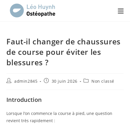
Skip
to
content
Faut-il changer de chaussures
de course pour éviter les
blessures ?
Auteur/autrice
Publication
Post
admin2845
30 juin 2026
Non classé
de
publiée :
category:
la
publication :
Introduction
Lorsque l’on commence la course à pied, une question
revient très rapidement :