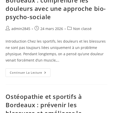
Bordeaux : comprendre les
?
douleurs avec une approche bio-
Ostéopathe
À
Bordeaux
psycho-sociale
Auteur/autrice
Publication
Post
admin2845
24 mars 2026
Non classé
de
publiée :
category:
la
Introduction Chez les sportifs, les douleurs et les blessures
publication :
ne sont pas toujours liées uniquement à un problème
physique. Pendant longtemps, on a pensé qu’une douleur
venait forcément d’un muscle,…
Ostéopathie
Continuer La Lecture
Et
Sportifs
À
Bordeaux
:
Comprendre
Ostéopathie et sportifs à
Les
Douleurs
Bordeaux : prévenir les
Avec
Une
Approche