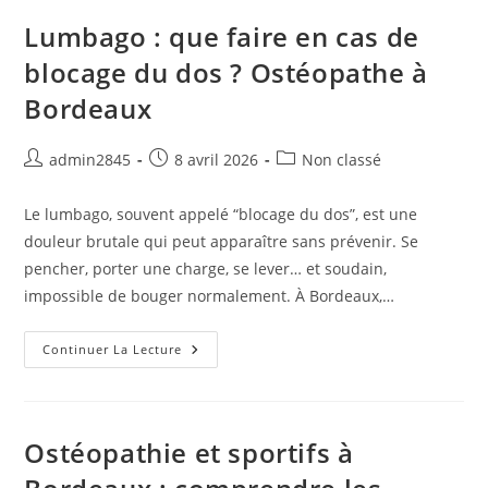
:
Comment
Lumbago : que faire en cas de
Les
Prévenir
blocage du dos ? Ostéopathe à
Grâce
À
Bordeaux
L’ostéopathie
À
Bordeaux
Auteur/autrice
Publication
Post
admin2845
8 avril 2026
Non classé
de
publiée :
category:
la
Le lumbago, souvent appelé “blocage du dos”, est une
publication :
douleur brutale qui peut apparaître sans prévenir. Se
pencher, porter une charge, se lever… et soudain,
impossible de bouger normalement. À Bordeaux,…
Lumbago
Continuer La Lecture
:
Que
Faire
En
Cas
De
Ostéopathie et sportifs à
Blocage
Du
Dos