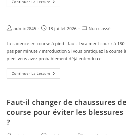
Échauffement
Continuer La Lecture
En
Course
À
Pied
:
Est-
Auteur/autrice
Publication
Post
admin2845
13 juillet 2026
Non classé
Il
de
publiée :
category:
Vraiment
Indispensable
la
La cadence en course à pied : faut-il vraiment courir à 180
Avant
publication :
De
pas par minute ? Introduction Si vous pratiquez la course à
Courir
?
pied, vous avez probablement déjà entendu ce…
Continuer La Lecture
Faut-il changer de chaussures de
course pour éviter les blessures
?