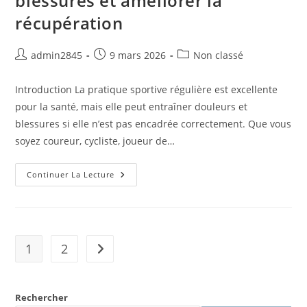
blessures et améliorer la
Bio-
Psycho-
récupération
Sociale
Auteur/autrice
Publication
Post
admin2845
9 mars 2026
Non classé
de
publiée :
category:
la
Introduction La pratique sportive régulière est excellente
publication :
pour la santé, mais elle peut entraîner douleurs et
blessures si elle n’est pas encadrée correctement. Que vous
soyez coureur, cycliste, joueur de…
Ostéopathie
Continuer La Lecture
Et
Sportifs
À
Bordeaux
:
Prévenir
Les
1
2
Aller à la page suivante
Blessures
Et
Améliorer
La
Récupération
Rechercher