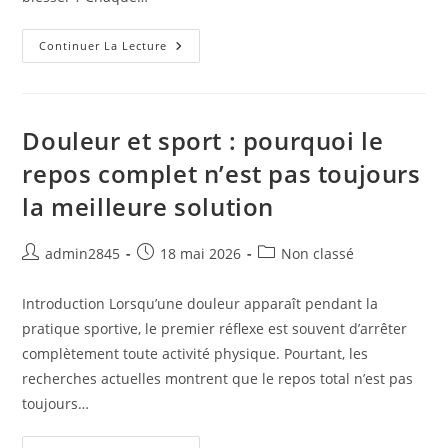
Comment
Continuer La Lecture
Progresser
En
Course
À
Pied
Sans
Douleur et sport : pourquoi le
Augmenter
Son
repos complet n’est pas toujours
Risque
De
la meilleure solution
Blessure
?
Auteur/autrice
Publication
Post
admin2845
18 mai 2026
Non classé
de
publiée :
category:
la
Introduction Lorsqu’une douleur apparaît pendant la
publication :
pratique sportive, le premier réflexe est souvent d’arrêter
complètement toute activité physique. Pourtant, les
recherches actuelles montrent que le repos total n’est pas
toujours…