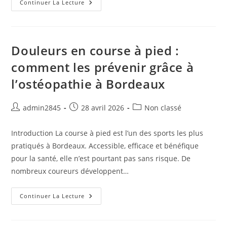
Douleur
Continuer La Lecture
Et
Sport
:
Pourquoi
Le
Repos
Douleurs en course à pied :
Complet
N’est
comment les prévenir grâce à
Pas
Toujours
l’ostéopathie à Bordeaux
La
Meilleure
Solution
Auteur/autrice
Publication
Post
admin2845
28 avril 2026
Non classé
de
publiée :
category:
la
Introduction La course à pied est l’un des sports les plus
publication :
pratiqués à Bordeaux. Accessible, efficace et bénéfique
pour la santé, elle n’est pourtant pas sans risque. De
nombreux coureurs développent…
Douleurs
Continuer La Lecture
En
Course
À
Pied