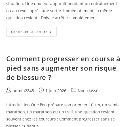
situation. Une douleur apparaît pendant un entraînement
ou au réveil après une sortie. Immédiatement, la même
question revient : Dois-je arrêter complètement…
Faut-
Continuer La Lecture
Il
Courir
Malgré
Une
Douleur
?
Comment progresser en course à
Ce
Que
pied sans augmenter son risque
Disent
Les
de blessure ?
Données
Scientifiques
Auteur/autrice
Publication
Post
admin2845
1 juin 2026
Non classé
de
publiée :
category:
la
Introduction Que l'on prépare son premier 10 km, un semi-
publication :
marathon, un marathon ou un trail, une question revient
souvent chez les coureurs : Comment progresser sans se
blesser ? Chaque…