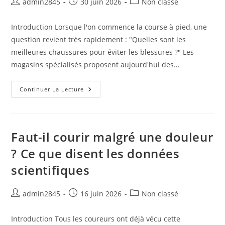
Auteur/autrice
Publication
Post
admin2845
30 juin 2026
Non classé
de
publiée :
category:
la
Introduction Lorsque l'on commence la course à pied, une
publication :
question revient très rapidement : "Quelles sont les
meilleures chaussures pour éviter les blessures ?" Les
magasins spécialisés proposent aujourd'hui des…
Faut-
Continuer La Lecture
Il
Changer
De
Chaussures
De
Course
Faut-il courir malgré une douleur
Pour
Éviter
? Ce que disent les données
Les
Blessures
scientifiques
?
Auteur/autrice
Publication
Post
admin2845
16 juin 2026
Non classé
de
publiée :
category:
la
Introduction Tous les coureurs ont déjà vécu cette
publication :