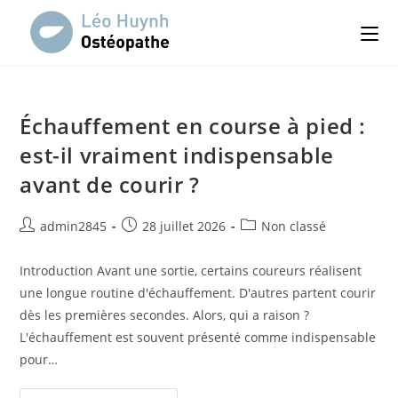
Skip
to
content
Échauffement en course à pied :
est-il vraiment indispensable
avant de courir ?
Auteur/autrice
Publication
Post
admin2845
28 juillet 2026
Non classé
de
publiée :
category:
la
Introduction Avant une sortie, certains coureurs réalisent
publication :
une longue routine d'échauffement. D'autres partent courir
dès les premières secondes. Alors, qui a raison ?
L'échauffement est souvent présenté comme indispensable
pour…