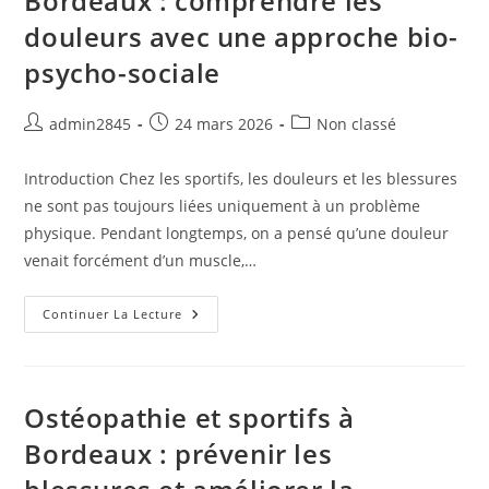
Bordeaux : comprendre les
?
douleurs avec une approche bio-
Ostéopathe
À
Bordeaux
psycho-sociale
Auteur/autrice
Publication
Post
admin2845
24 mars 2026
Non classé
de
publiée :
category:
la
Introduction Chez les sportifs, les douleurs et les blessures
publication :
ne sont pas toujours liées uniquement à un problème
physique. Pendant longtemps, on a pensé qu’une douleur
venait forcément d’un muscle,…
Ostéopathie
Continuer La Lecture
Et
Sportifs
À
Bordeaux
:
Comprendre
Ostéopathie et sportifs à
Les
Douleurs
Bordeaux : prévenir les
Avec
Une
Approche