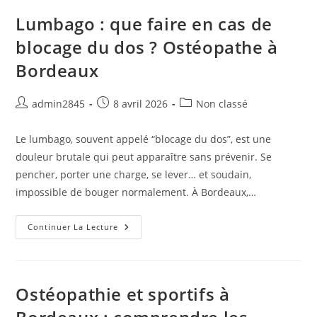
:
Comment
Lumbago : que faire en cas de
Les
Prévenir
blocage du dos ? Ostéopathe à
Grâce
À
Bordeaux
L’ostéopathie
À
Bordeaux
Auteur/autrice
Publication
Post
admin2845
8 avril 2026
Non classé
de
publiée :
category:
la
Le lumbago, souvent appelé “blocage du dos”, est une
publication :
douleur brutale qui peut apparaître sans prévenir. Se
pencher, porter une charge, se lever… et soudain,
impossible de bouger normalement. À Bordeaux,…
Lumbago
Continuer La Lecture
:
Que
Faire
En
Cas
De
Ostéopathie et sportifs à
Blocage
Du
Dos