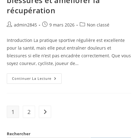
blessures et améliorer la
Bio-
Psycho-
récupération
Sociale
Auteur/autrice
Publication
Post
admin2845
9 mars 2026
Non classé
de
publiée :
category:
la
Introduction La pratique sportive régulière est excellente
publication :
pour la santé, mais elle peut entraîner douleurs et
blessures si elle n’est pas encadrée correctement. Que vous
soyez coureur, cycliste, joueur de…
Ostéopathie
Continuer La Lecture
Et
Sportifs
À
Bordeaux
:
Prévenir
Les
1
2
Aller à la page suivante
Blessures
Et
Améliorer
La
Récupération
Rechercher