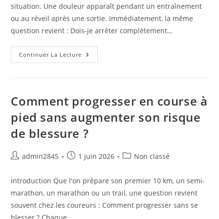
situation. Une douleur apparaît pendant un entraînement
ou au réveil après une sortie. Immédiatement, la même
question revient : Dois-je arrêter complètement…
Faut-
Continuer La Lecture
Il
Courir
Malgré
Une
Douleur
?
Comment progresser en course à
Ce
Que
pied sans augmenter son risque
Disent
Les
de blessure ?
Données
Scientifiques
Auteur/autrice
Publication
Post
admin2845
1 juin 2026
Non classé
de
publiée :
category:
la
Introduction Que l'on prépare son premier 10 km, un semi-
publication :
marathon, un marathon ou un trail, une question revient
souvent chez les coureurs : Comment progresser sans se
blesser ? Chaque…