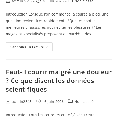
Auteur/autrice
Publication
Post
admin2845
30 juin 2026
Non classé
de
publiée :
category:
la
Introduction Lorsque l'on commence la course à pied, une
publication :
question revient très rapidement : "Quelles sont les
meilleures chaussures pour éviter les blessures ?" Les
magasins spécialisés proposent aujourd'hui des…
Faut-
Continuer La Lecture
Il
Changer
De
Chaussures
De
Course
Faut-il courir malgré une douleur
Pour
Éviter
? Ce que disent les données
Les
Blessures
scientifiques
?
Auteur/autrice
Publication
Post
admin2845
16 juin 2026
Non classé
de
publiée :
category:
la
Introduction Tous les coureurs ont déjà vécu cette
publication :