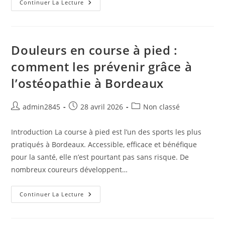
Douleur
Continuer La Lecture
Et
Sport
:
Pourquoi
Le
Repos
Douleurs en course à pied :
Complet
N’est
comment les prévenir grâce à
Pas
Toujours
l’ostéopathie à Bordeaux
La
Meilleure
Solution
Auteur/autrice
Publication
Post
admin2845
28 avril 2026
Non classé
de
publiée :
category:
la
Introduction La course à pied est l’un des sports les plus
publication :
pratiqués à Bordeaux. Accessible, efficace et bénéfique
pour la santé, elle n’est pourtant pas sans risque. De
nombreux coureurs développent…
Douleurs
Continuer La Lecture
En
Course
À
Pied