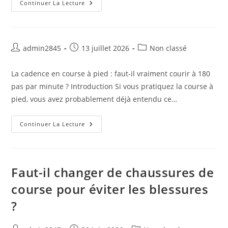
Échauffement
Continuer La Lecture
En
Course
À
Pied
:
Est-
Auteur/autrice
Publication
Post
admin2845
13 juillet 2026
Non classé
Il
de
publiée :
category:
Vraiment
Indispensable
la
La cadence en course à pied : faut-il vraiment courir à 180
Avant
publication :
De
pas par minute ? Introduction Si vous pratiquez la course à
Courir
?
pied, vous avez probablement déjà entendu ce…
Continuer La Lecture
Faut-il changer de chaussures de
course pour éviter les blessures
?