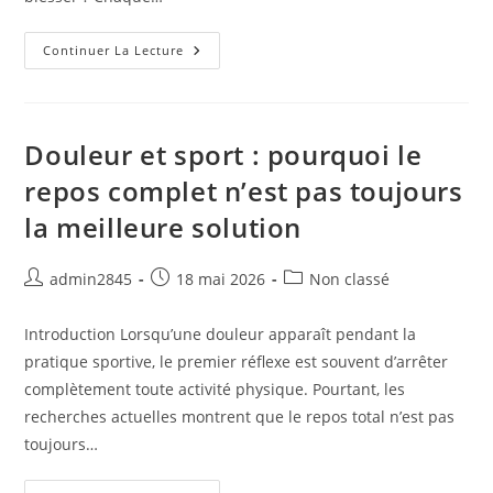
Comment
Continuer La Lecture
Progresser
En
Course
À
Pied
Sans
Douleur et sport : pourquoi le
Augmenter
Son
repos complet n’est pas toujours
Risque
De
la meilleure solution
Blessure
?
Auteur/autrice
Publication
Post
admin2845
18 mai 2026
Non classé
de
publiée :
category:
la
Introduction Lorsqu’une douleur apparaît pendant la
publication :
pratique sportive, le premier réflexe est souvent d’arrêter
complètement toute activité physique. Pourtant, les
recherches actuelles montrent que le repos total n’est pas
toujours…