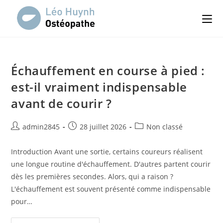
Skip
to
content
Échauffement en course à pied :
est-il vraiment indispensable
avant de courir ?
Auteur/autrice
Publication
Post
admin2845
28 juillet 2026
Non classé
de
publiée :
category:
la
Introduction Avant une sortie, certains coureurs réalisent
publication :
une longue routine d'échauffement. D'autres partent courir
dès les premières secondes. Alors, qui a raison ?
L'échauffement est souvent présenté comme indispensable
pour…